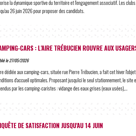
lorise la dynamique sportive du territoire et l'engagement associatif. Les clubs
squ'au 26 juin 2026 pour proposer des candidats.
AMPING-CARS : L'AIRE TRÉBUCIEN ROUVRE AUX USAGER
blié le 27/05/2026
aire dédiée aux camping-cars, située rue Pierre Trébucien, a fait cet hiver l'obje
nditions d'accueil optimales. Proposant jusqu'ici le seul stationnement, le site
tendus par les camping-caristes : vidange des eaux grises (eaux usées),...
NQUÊTE DE SATISFACTION JUSQU'AU 14 JUIN