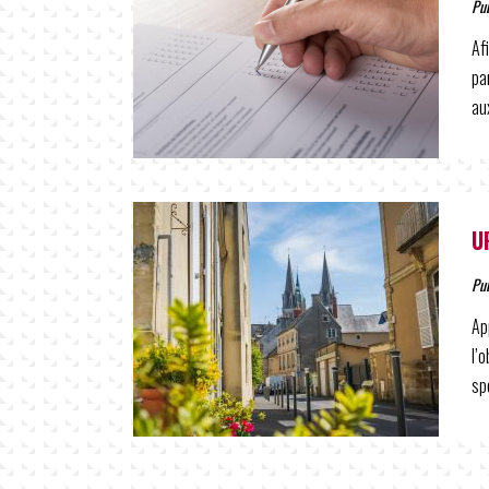
Pu
Af
pa
au
U
Pu
Ap
l’
sp