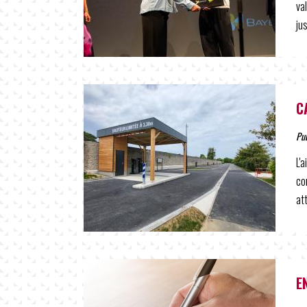
va
ju
C
Pu
L'
co
at
E