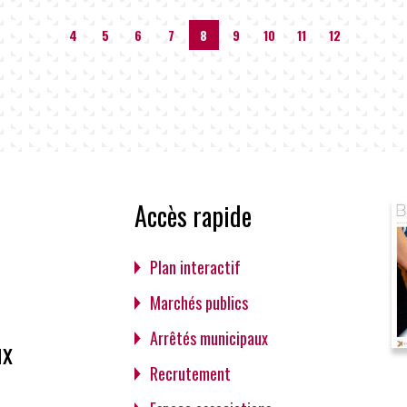
…
4
5
6
7
8
9
10
11
12
…
Accès rapide
Plan interactif
Marchés publics
Arrêtés municipaux
ux
Recrutement