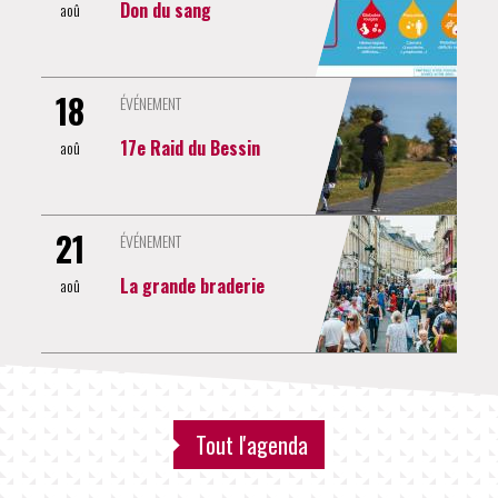
Don du sang
aoû
18
ÉVÉNEMENT
17e Raid du Bessin
aoû
21
ÉVÉNEMENT
La grande braderie
aoû
Tout l'agenda