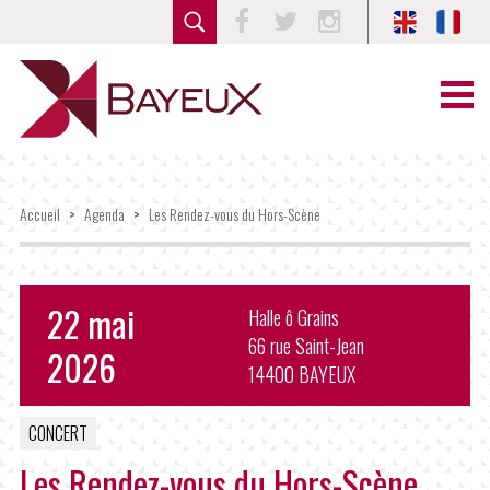
Facebook
Twitter
Instagram
Accueil
>
Agenda
>
Les Rendez-vous du Hors-Scène
22 mai
Halle ô Grains
66 rue Saint-Jean
2026
14400 BAYEUX
CONCERT
Les Rendez-vous du Hors-Scène