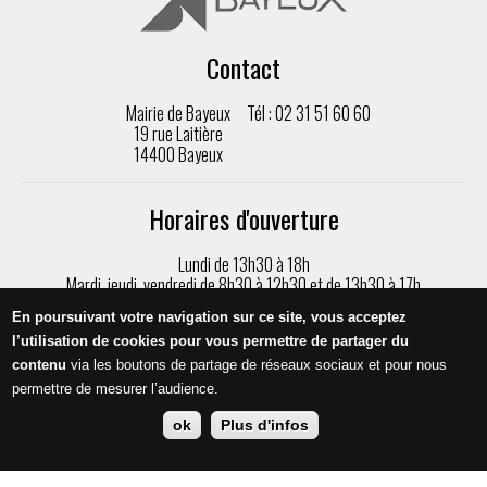
Contact
Mairie de Bayeux
Tél : 02 31 51 60 60
19 rue Laitière
14400 Bayeux
Horaires d'ouverture
Lundi de 13h30 à 18h
Mardi, jeudi, vendredi de 8h30 à 12h30 et de 13h30 à 17h
Mercredi de 8h30 à 17h
En poursuivant votre navigation sur ce site, vous acceptez
Samedi de 9h à 12h, sur rendez-vous uniquement
l’utilisation de cookies pour vous permettre de partager du
contenu
via les boutons de partage de réseaux sociaux et pour nous
Appeler
permettre de mesurer l’audience.
ok
Plus d'infos
Mentions légales
Protection des données
Crédits