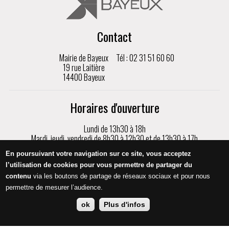
Contact
Mairie de Bayeux
Tél : 02 31 51 60 60
19 rue Laitière
14400 Bayeux
Horaires d'ouverture
Lundi de 13h30 à 18h
Mardi, jeudi, vendredi de 8h30 à 12h30 et de 13h30 à 17h
Mercredi de 8h30 à 17h
En poursuivant votre navigation sur ce site, vous acceptez
Samedi de 9h à 12h, sur rendez-vous uniquement
l’utilisation de cookies pour vous permettre de partager du
contenu
via les boutons de partage de réseaux sociaux et pour nous
Appeler
permettre de mesurer l’audience.
ok
Plus d'infos
Mentions légales
Protection des données
Crédits