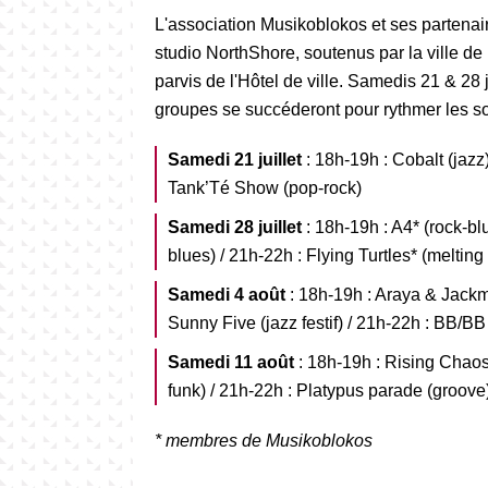
L'association Musikoblokos et ses partenair
studio NorthShore, soutenus par la ville de
parvis de l'Hôtel de ville. Samedis 21 & 28 j
groupes se succéderont pour rythmer les so
Samedi 21 juillet
: 18h-19h : Cobalt (jazz
Tank’Té Show (pop-rock)
Samedi 28 juillet
: 18h-19h : A4* (rock-bl
blues) / 21h-22h : Flying Turtles* (melting
Samedi 4 août
: 18h-19h : Araya & Jackma
Sunny Five (jazz festif) / 21h-22h : BB/BB
Samedi 11 août
: 18h-19h : Rising Chaos
funk) / 21h-22h : Platypus parade (groove
* membres de Musikoblokos