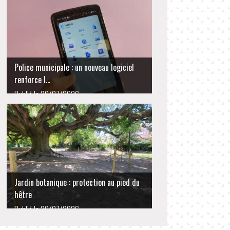
Police municipale : un nouveau logiciel
L
renforce l...
Publié le 29/07/2026
Jardin botanique : protection au pied du
L
hêtre
Publié le 29/07/2026