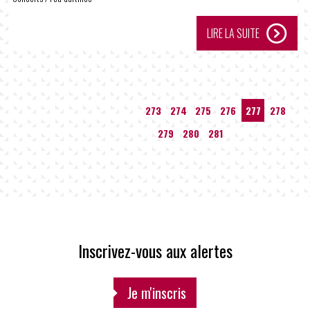
LIRE LA SUITE
…
273
274
275
276
277
278
279
280
281
…
Inscrivez-vous aux alertes
Je m'inscris