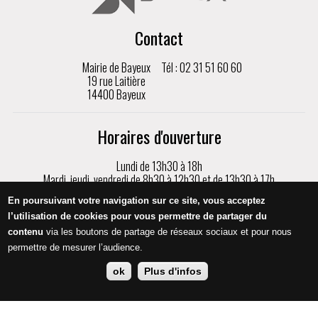
Contact
Mairie de Bayeux
Tél : 02 31 51 60 60
19 rue Laitière
14400 Bayeux
Horaires d'ouverture
Lundi de 13h30 à 18h
Mardi, jeudi, vendredi de 8h30 à 12h30 et de 13h30 à 17h
Mercredi de 8h30 à 17h
En poursuivant votre navigation sur ce site, vous acceptez
Samedi de 9h à 12h, sur rendez-vous uniquement
l’utilisation de cookies pour vous permettre de partager du
contenu
via les boutons de partage de réseaux sociaux et pour nous
Appeler
permettre de mesurer l’audience.
ok
Plus d'infos
Mentions légales
Protection des données
Crédits
Accessibilité
Nous contacter