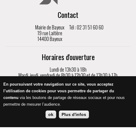
Contact
Mairie de Bayeux
Tél : 02 31 51 60 60
19 rue Laitière
14400 Bayeux
Horaires d'ouverture
Lundi de 13h30 à 18h
Mardi, jeudi, vendredi de 8h30 à 12h30 et de 13h30 à 17h
Mercredi de 8h30 à 17h
En poursuivant votre navigation sur ce site, vous acceptez
Samedi de 9h à 12h, sur rendez-vous uniquement
l’utilisation de cookies pour vous permettre de partager du
contenu
via les boutons de partage de réseaux sociaux et pour nous
Appeler
permettre de mesurer l’audience.
ok
Plus d'infos
Mentions légales
Protection des données
Crédits
Accessibilité
Nous contacter