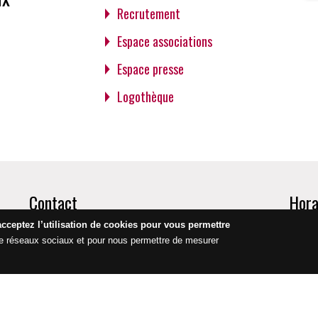
Recrutement
Espace associations
Espace presse
Logothèque
Contact
Hora
acceptez l’utilisation de cookies pour vous permettre
Mairie de Bayeux
Tél : 02 31 51 60 60
Lundi 
de réseaux sociaux et pour nous permettre de mesurer
19 rue Laitière
Mardi,
14400 Bayeux
Mercre
Samedi
ons légales
Protection des données
Crédits
Accessibilité
Nous con