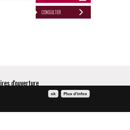
CONSULTER
ires d'ouverture
de 13h30 à 18h
ok
Plus d'infos
 jeudi, vendredi de 8h30 à 12h30 et de 13h30 à 17h
di de 8h30 à 17h
 de 9h à 12h, sur rendez-vous uniquement
tacter