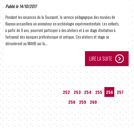
Publié le 14/10/2017
Pendant les vacances de la Toussaint, le service pédagogique des musées de
Bayeux accueillera un animateur en archéologie expérimententale. Les enfants,
à partir de 8 ans, pourront participer à des ateliers et à un stage d’initiation à
l’artisanat des époques préhistorique et antique. Ces ateliers et stage se
dérouleront au MAHB sur la...
LIRE LA SUITE
…
252
253
254
255
256
257
258
259
260
…